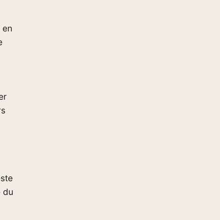
 en
e
er
rs
este
e du