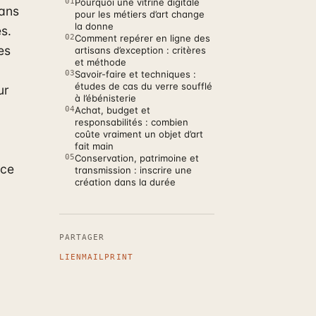
01
Pourquoi une vitrine digitale
sans
pour les métiers d’art change
la donne
s.
02
Comment repérer en ligne des
es
artisans d’exception : critères
et méthode
03
Savoir-faire et techniques :
études de cas du verre soufflé
ur
à l’ébénisterie
04
Achat, budget et
responsabilités : combien
coûte vraiment un objet d’art
fait main
05
Conservation, patrimoine et
èce
transmission : inscrire une
création dans la durée
PARTAGER
LIEN
MAIL
PRINT