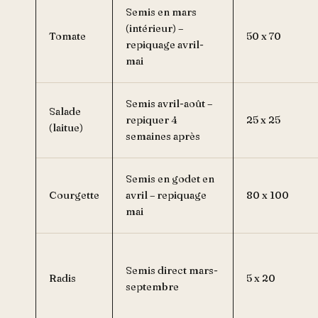
Semis en mars
(intérieur) –
Tomate
50 x 70
repiquage avril-
mai
Semis avril-août –
Salade
repiquer 4
25 x 25
(laitue)
semaines après
Semis en godet en
Courgette
avril – repiquage
80 x 100
mai
Semis direct mars-
Radis
5 x 20
septembre