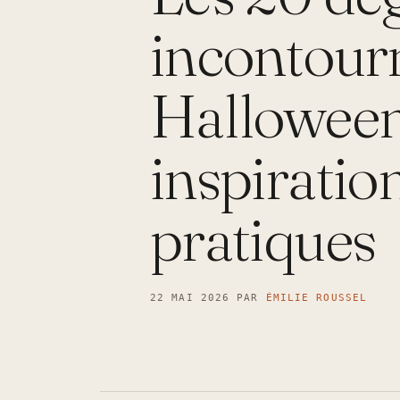
incontour
Halloween 
inspiratio
pratiques
22 MAI 2026
PAR
ÉMILIE ROUSSEL