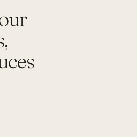
pour
,
tuces