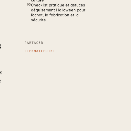
culture
05
Checklist pratique et astuces
déguisement Halloween pour
l’achat, la fabrication et la
sécurité
s
PARTAGER
LIEN
MAIL
PRINT
s
e