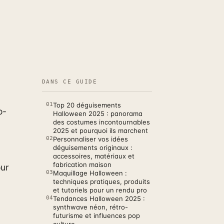
DANS CE GUIDE
01
Top 20 déguisements
o-
Halloween 2025 : panorama
des costumes incontournables
2025 et pourquoi ils marchent
02
Personnaliser vos idées
déguisements originaux :
accessoires, matériaux et
fabrication maison
our
03
Maquillage Halloween :
techniques pratiques, produits
et tutoriels pour un rendu pro
04
Tendances Halloween 2025 :
synthwave néon, rétro-
futurisme et influences pop