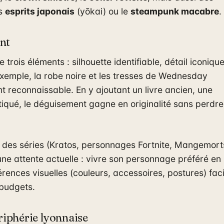
es
esprits japonais
(yōkai) ou le
steampunk macabre
.
nt
ois éléments : silhouette identifiable, détail iconique
 exemple, la robe noire et les tresses de Wednesday
 reconnaissable. En y ajoutant un livre ancien, une
iqué, le déguisement gagne en originalité sans perdre
t des séries (Kratos, personnages Fortnite, Mangemort
e attente actuelle : vivre son personnage préféré en
éférences visuelles (couleurs, accessoires, postures) fac
 budgets.
ériphérie lyonnaise