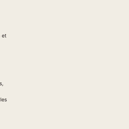
 et
s,
iles