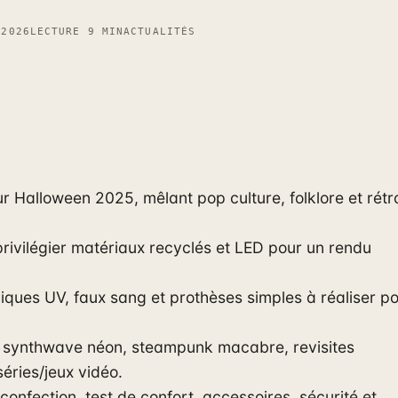
 2026
LECTURE 9 MIN
ACTUALITÉS
r Halloween 2025, mêlant pop culture, folklore et rétr
privilégier matériaux recyclés et LED pour un rendu
iques UV, faux sang et prothèses simples à réaliser p
 synthwave néon, steampunk macabre, revisites
éries/jeux vidéo.
confection, test de confort, accessoires, sécurité et