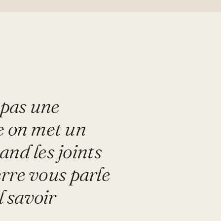
 pas une
e on met un
nd les joints
erre vous parle
l savoir