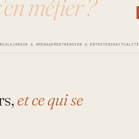
s'en méfier ?
RGOLA
JARDIN & AMÉNAGEMENT
RÉNOVER & ENTRETENIR
ACTUALIT
rs,
et ce qui se