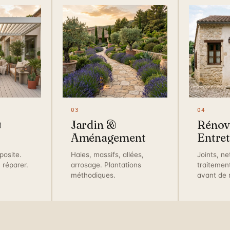
03
04
&
Jardin &
Rénov
Aménagement
Entret
posite.
Haies, massifs, allées,
Joints, n
, réparer.
arrosage. Plantations
traitemen
méthodiques.
avant de 