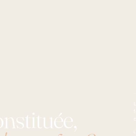
L
nstituée,
f
c