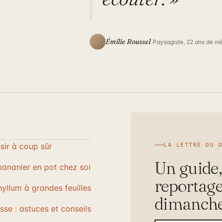
Émilie Roussel
Paysagiste, 22 ans de mé
sir à coup sûr
LA LETTRE DU 
Un guide,
bananier en pot chez soi
reportage
hyllum à grandes feuilles
dimanche
ysse : astuces et conseils