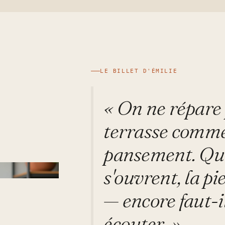
LE BILLET D'ÉMILIE
« On ne répare
terrasse comm
pansement. Qua
s'ouvrent, la pi
— encore faut-i
écouter. »