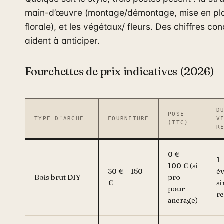
main-d’œuvre (montage/démontage, mise en pl
florale), et les végétaux/ fleurs. Des chiffres con
aident à anticiper.
Fourchettes de prix indicatives (2026)
D
POSE
TYPE D’ARCHE
FOURNITURE
V
(TTC)
R
0 € –
1
100 € (si
30 € – 150
é
Bois brut DIY
pro
€
si
pour
re
ancrage)