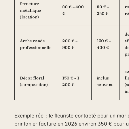
Structure
80 € – 400
80 € –
ro
métallique
€
250 €
ré
(location)
d
Arche ronde
200 € –
150 € –
af
professionnelle
900 €
400 €
d
p
s
Décor floral
150 € – 1
inclus
fl
(composition)
200 €
souvent
(s
i
Exemple réel : le fleuriste contacté pour un mar
printanier facture en 2026 environ 350 € pour 