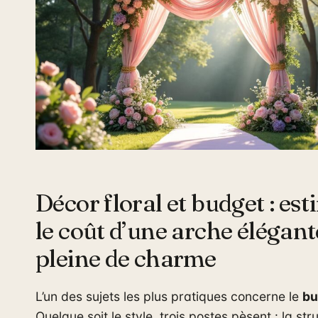
Décor floral et budget : es
le coût d’une arche élégant
pleine de charme
L’un des sujets les plus pratiques concerne le
bu
Quelque soit le style, trois postes pèsent : la str