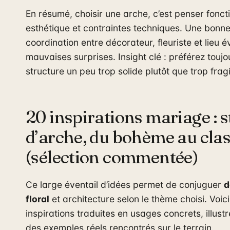
En résumé, choisir une arche, c’est penser fonct
esthétique et contraintes techniques. Une bonn
coordination entre décorateur, fleuriste et lieu év
mauvaises surprises. Insight clé : préférez touj
structure un peu trop solide plutôt que trop fragi
20 inspirations mariage : s
d’arche, du bohème au cla
(sélection commentée)
Ce large éventail d’idées permet de conjuguer
d
floral
et architecture selon le thème choisi. Voic
inspirations traduites en usages concrets, illust
des exemples réels rencontrés sur le terrain.