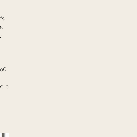
fs
e,
e
160
t le