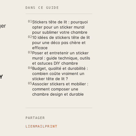
DANS CE GUIDE
01
Stickers tête de lit : pourquoi
ger
opter pour un sticker mural
pour sublimer votre chambre
02
10 idées de stickers tête de lit
pour une déco pas chère et
efficace
03
Poser et entretenir un sticker
mural : guide technique, outils
et astuces DIY chambre
04
Budget, qualité et durabilité :
combien coûte vraiment un
Y
sticker tête de lit ?
05
Associer stickers et mobilier :
comment composer une
chambre design et durable
PARTAGER
LIEN
MAIL
PRINT