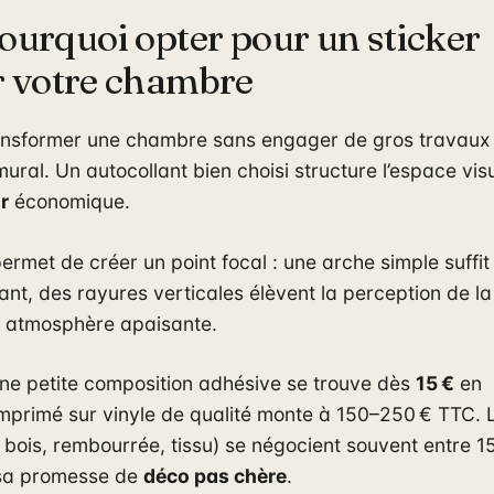
: pourquoi opter pour un sticker
r votre chambre
transformer une chambre sans engager de gros travaux
mural. Un autocollant bien choisi structure l’espace vis
r
économique.
permet de créer un point focal : une arche simple suffit
ppant, des rayures verticales élèvent la perception de la
ne atmosphère apaisante.
Une petite composition adhésive se trouve dès
15 €
en
 imprimé sur vinyle de qualité monte à 150–250 € TTC. 
en bois, rembourrée, tissu) se négocient souvent entre 1
c sa promesse de
déco pas chère
.