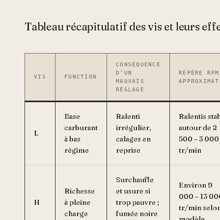
Tableau récapitulatif des vis et leurs eff
CONSÉQUENCE
D’UN
REPÈRE RPM
VIS
FONCTION
MAUVAIS
APPROXIMAT
RÉGLAGE
Base
Ralenti
Ralentis sta
carburant
irrégulier,
autour de 2
L
à bas
calages en
500 – 3 000
régime
reprise
tr/min
Surchauffe
Environ 9
Richesse
et usure si
000 – 13 00
H
à pleine
trop pauvre ;
tr/min selo
charge
fumée noire
modèle