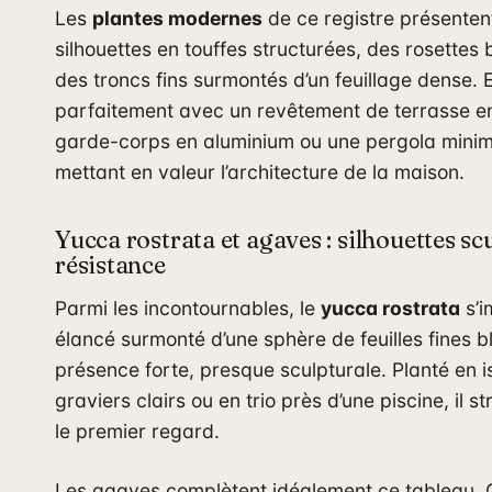
Les
plantes modernes
de ce registre présenten
silhouettes en touffes structurées, des rosettes
des troncs fins surmontés d’un feuillage dense. 
parfaitement avec un revêtement de terrasse en 
garde-corps en aluminium ou une pergola minima
mettant en valeur l’architecture de la maison.
Yucca rostrata et agaves : silhouettes sc
résistance
Parmi les incontournables, le
yucca rostrata
s’i
élancé surmonté d’une sphère de feuilles fines b
présence forte, presque sculpturale. Planté en is
graviers clairs ou en trio près d’une piscine, il s
le premier regard.
Les agaves complètent idéalement ce tableau. C