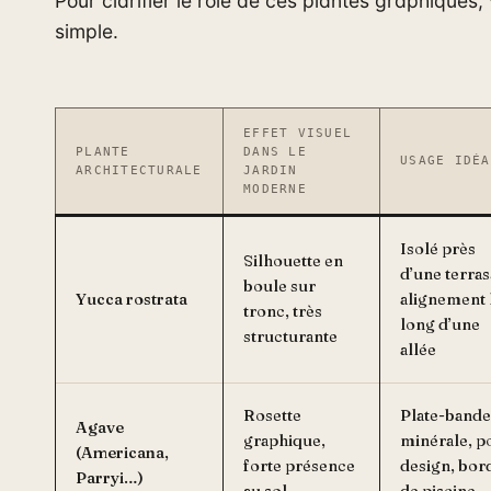
Pour clarifier le rôle de ces plantes graphiques,
simple.
EFFET VISUEL
PLANTE
DANS LE
USAGE IDÉA
ARCHITECTURALE
JARDIN
MODERNE
Isolé près
Silhouette en
d’une terras
boule sur
Yucca rostrata
alignement 
tronc, très
long d’une
structurante
allée
Rosette
Plate-bande
Agave
graphique,
minérale, p
(Americana,
forte présence
design, bor
Parryi…)
au sol
de piscine