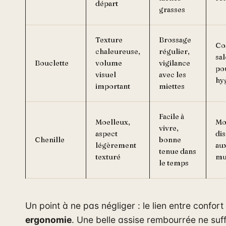
départ
grasses
Texture
Brossage
Cos
chaleureuse,
régulier,
sal
Bouclette
volume
vigilance
po
visuel
avec les
hy
important
miettes
Facile à
Moelleux,
Mo
vivre,
aspect
dis
Chenille
bonne
légèrement
au
tenue dans
texturé
mu
le temps
Un point à ne pas négliger : le lien entre confort
ergonomie
. Une belle assise rembourrée ne suffi