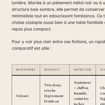
lumière. Mariée à un piètement métal noir ou à 
structure bois sombre, elle permet de conserve
minimaliste tout en adoucissant l’ambiance. Ce 
chaise s’adapte aussi bien à une table familiale 
repas plus compact.
Pour y voir plus clair entre ces finitions, un rapi
comparatif est utile :
REVÊTEMENT
RESSENTI
ENTRETIEN
ST
Aspirateur
Très doux,
+ chiffon
Ch
touche
humide,
co
Velours
légèrement
craint les
lé
froide au
taches
ré