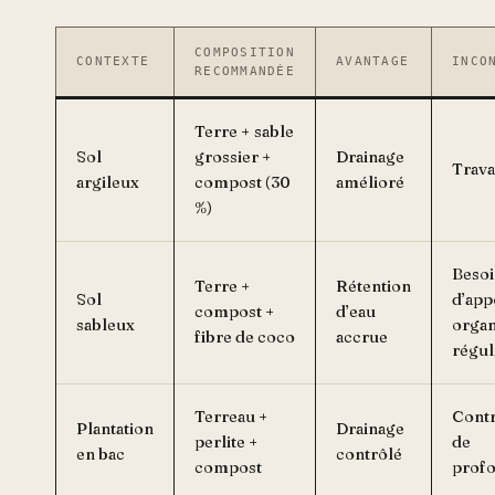
COMPOSITION
CONTEXTE
AVANTAGE
INCO
RECOMMANDÉE
Terre + sable
Sol
grossier +
Drainage
Trava
argileux
compost (30
amélioré
%)
Beso
Terre +
Rétention
Sol
d’app
compost +
d’eau
sableux
organ
fibre de coco
accrue
régul
Terreau +
Contr
Plantation
Drainage
perlite +
de
en bac
contrôlé
compost
prof