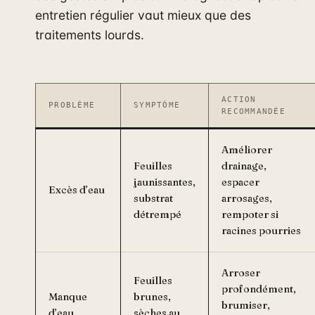
entretien régulier vaut mieux que des
traitements lourds.
ACTION
PROBLÈME
SYMPTÔME
RECOMMANDÉE
Améliorer
Feuilles
drainage,
jaunissantes,
espacer
Excès d’eau
substrat
arrosages,
détrempé
rempoter si
racines pourries
Arroser
Feuilles
profondément,
Manque
brunes,
brumiser,
d’eau
sèches au