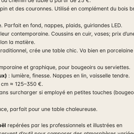
e ou chemin de table à partir de 25 €.
apin et des couronnes. Utilisé en complément du bois b
. Parfait en fond, nappes, plaids, guirlandes LED.
leur contemporaine. Coussins en cuir, vases; prix d’un
lon la matière.
traditionnel, crée une table chic. Va bien en porcelaine
mporaine et graphique, pour bougeoirs ou serviettes.
ux)
: lumière, finesse. Nappes en lin, vaisselle tendre.
0 cm ≈ 125–350 €.
 sans surcharger si employé en petites touches (bougeoi
ce, parfait pour une table chaleureuse.
oël
repérées par les professionnels et illustrées en
 servent d’outil pour composer des atmosphères variée