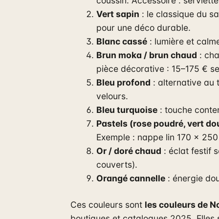
coussin. Accessoire : serviett
Vert sapin
: le classique du s
pour une déco durable.
Blanc cassé
: lumière et calme
Brun moka / brun chaud
: cha
pièce décorative : 15–175 € se
Bleu profond
: alternative au 
velours.
Bleu turquoise
: touche conte
Pastels (rose poudré, vert do
Exemple : nappe lin 170 x 25
Or / doré chaud
: éclat festif
couverts).
Orangé cannelle
: énergie dou
Ces couleurs sont
les couleurs de N
boutiques et catalogues 2025. Elles