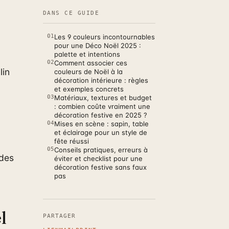
DANS CE GUIDE
01
Les 9 couleurs incontournables
pour une Déco Noël 2025 :
palette et intentions
02
Comment associer ces
lin
couleurs de Noël à la
décoration intérieure : règles
et exemples concrets
03
Matériaux, textures et budget
: combien coûte vraiment une
décoration festive en 2025 ?
04
Mises en scène : sapin, table
et éclairage pour un style de
fête réussi
05
Conseils pratiques, erreurs à
 des
éviter et checklist pour une
décoration festive sans faux
pas
l
PARTAGER