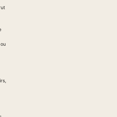
rut
e
 ou
rs,
s.