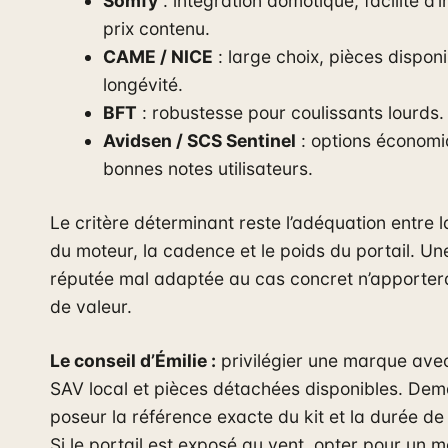
Somfy
: intégration domotique, facilité d’in
prix contenu.
CAME / NICE
: large choix, pièces dispon
longévité.
BFT
: robustesse pour coulissants lourds.
Avidsen / SCS Sentinel
: options économi
bonnes notes utilisateurs.
Le critère déterminant reste l’adéquation entre 
du moteur, la cadence et le poids du portail. U
réputée mal adaptée au cas concret n’apporter
de valeur.
Le conseil d’Émilie :
privilégier une marque ave
SAV local et pièces détachées disponibles. De
poseur la référence exacte du kit et la durée de 
Si le portail est exposé au vent, opter pour un m