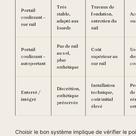
Très
Travaux de
Portail
stable,
fondation,
Ac
coulissant –
adapté aux
entretien du
ou 
sur rail
lourds
rail
Pas de rail
Portail
Coût
Sol
au sol,
coulissant –
supérieur au
de
plus
autoportant
sur rail
co
esthétique
Installation
Pr
Discrétion,
Enterré /
technique,
de
esthétique
intégré
coût initial
ré
préservée
élevé
es
Choisir le bon système implique de vérifier le po