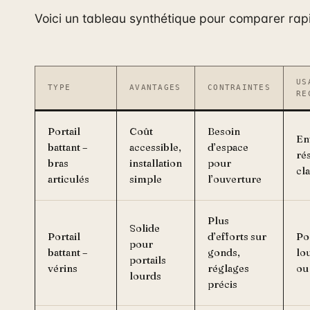
Voici un tableau synthétique pour comparer rap
US
TYPE
AVANTAGES
CONTRAINTES
RE
Portail
Coût
Besoin
En
battant –
accessible,
d’espace
ré
bras
installation
pour
cl
articulés
simple
l’ouverture
Plus
Solide
Portail
d’efforts sur
Po
pour
battant –
gonds,
lo
portails
vérins
réglages
ou
lourds
précis