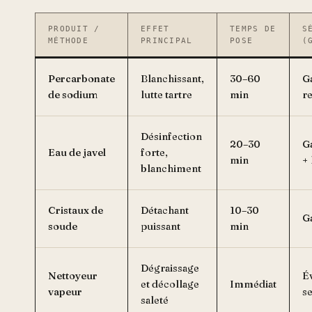
PRODUIT /
EFFET
TEMPS DE
S
MÉTHODE
PRINCIPAL
POSE
(
Percarbonate
Blanchissant,
30–60
G
de sodium
lutte tartre
min
r
Désinfection
20–30
Ga
Eau de javel
forte,
min
+ 
blanchiment
Cristaux de
Détachant
10–30
Ga
soude
puissant
min
Dégraissage
Nettoyeur
Év
et décollage
Immédiat
vapeur
s
saleté