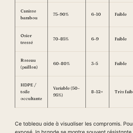
Canisse
75–90%
6–10
Faible
bambou
Osier
70–85%
6–9
Faible
tressé
Roseau
60–80%
3–5
Faible
(paillon)
HDPE /
Variable (50–
toile
8–12+
Très faib
95%)
occultante
Ce tableau aide à visualiser les compromis. Pou
exposé, la brande se montre souvent résistante